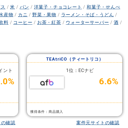
ビス
/
米
/
パン
/
洋菓子・チョコレート
/
和菓子・せんべ
水産物
/
カニ
/
野菜・果物
/
ラーメン・そば・うどん
/
飲料
/
コーヒー
/
お茶・紅茶
/
ウォーターサーバー
/
酒
/
）
TEAtriCO（ティートリコ）
イント
1位：ECナビ
.0%
6.6%
獲得条件：商品購入
トの確認
案件元サイトの確認