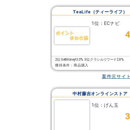
TeaLife（ティーライフ）
1位：ECナビ
2位:GetMoney!3.0%
3位:クラシルリワード2.8%
獲得条件：商品購入
案件元サイ
中村藤吉オンラインストア
1位：げん玉