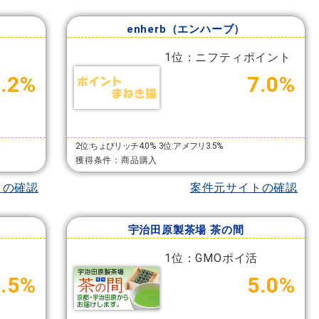
enherb（エンハーブ）
1位：ニフティポイント
4.2%
7.0%
2位:ちょびリッチ4.0%
3位:アメフリ3.5%
獲得条件：商品購入
トの確認
案件元サイトの確認
宇治田原製茶場 茶の間
1位：GMOポイ活
3.5%
5.0%