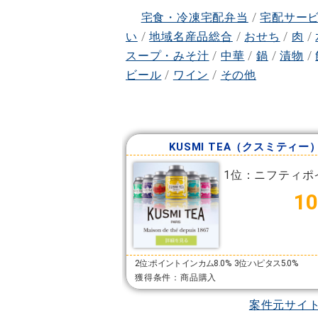
宅食・冷凍宅配弁当
/
宅配サー
い
/
地域名産品総合
/
おせち
/
肉
/
スープ・みそ汁
/
中華
/
鍋
/
漬物
/
ビール
/
ワイン
/
その他
KUSMI TEA（クスミティー
1位：ニフティポ
10
2位:ポイントインカム8.0%
3位:ハピタス5.0%
獲得条件：商品購入
案件元サイ