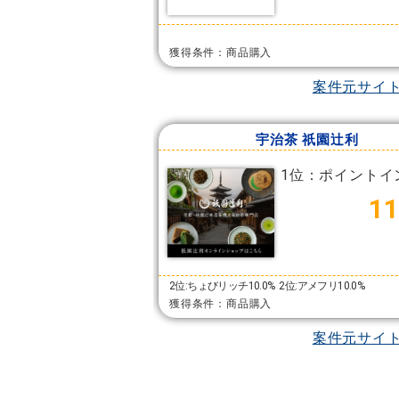
獲得条件：商品購入
案件元サイ
宇治茶 祇園辻利
1位：ポイントイ
11
2位:ちょびリッチ10.0%
2位:アメフリ10.0%
獲得条件：商品購入
案件元サイ