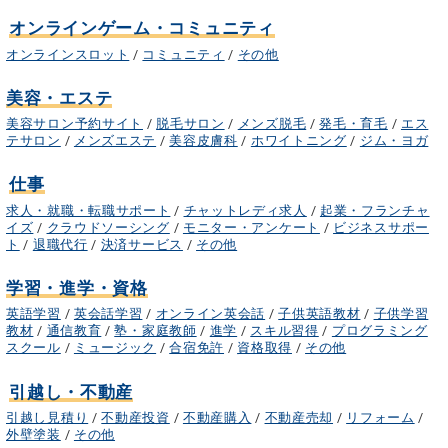
オンラインゲーム・コミュニティ
オンラインスロット
/
コミュニティ
/
その他
美容・エステ
美容サロン予約サイト
/
脱毛サロン
/
メンズ脱毛
/
発毛・育毛
/
エス
テサロン
/
メンズエステ
/
美容皮膚科
/
ホワイトニング
/
ジム・ヨガ
仕事
求人・就職・転職サポート
/
チャットレディ求人
/
起業・フランチャ
イズ
/
クラウドソーシング
/
モニター・アンケート
/
ビジネスサポー
ト
/
退職代行
/
決済サービス
/
その他
学習・進学・資格
英語学習
/
英会話学習
/
オンライン英会話
/
子供英語教材
/
子供学習
教材
/
通信教育
/
塾・家庭教師
/
進学
/
スキル習得
/
プログラミング
スクール
/
ミュージック
/
合宿免許
/
資格取得
/
その他
引越し・不動産
引越し見積り
/
不動産投資
/
不動産購入
/
不動産売却
/
リフォーム
/
外壁塗装
/
その他