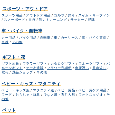
スポーツ・アウトドア
スポーツ用品
/
アウトドア用品
/
ゴルフ
/
釣り
/
スイム・サーフィン
/
スノーボード
/
ヨガ
/
筋力トレーニング
/
サッカー
/
野球
車・バイク・自転車
カー用品
/
バイク用品
/
自転車
/
車
/
カーリース
/
車・バイク買取
/
車検
/
その他
ギフト・花
ギフト通販
/
フラワーギフト
/
カタログギフト
/
フルーツギフト
/
バ
ルーンギフト
/
ケーキ通販
/
フラワー定期便
/
出産祝い
/
香典返し
/
電報
/
景品ショップ
/
その他
ベビー・キッズ・マタニティ
ベビー・キッズ服
/
マタニティ服
/
ベビー用品
/
ベビー用ケア用品
/
フード
/
おもちゃ・玩具
/
ひな人形・五月人形
/
フォトスタジオ
/
そ
の他
ペット