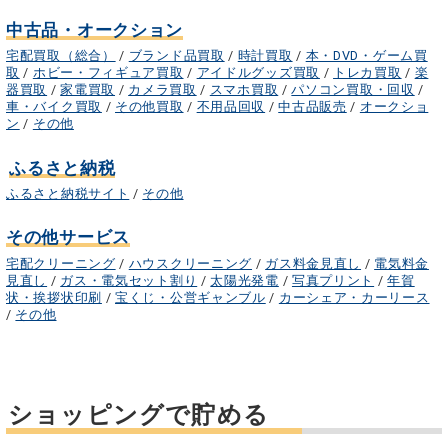
中古品・オークション
宅配買取（総合）
/
ブランド品買取
/
時計買取
/
本・DVD・ゲーム買
取
/
ホビー・フィギュア買取
/
アイドルグッズ買取
/
トレカ買取
/
楽
器買取
/
家電買取
/
カメラ買取
/
スマホ買取
/
パソコン買取・回収
/
車・バイク買取
/
その他買取
/
不用品回収
/
中古品販売
/
オークショ
ン
/
その他
ふるさと納税
ふるさと納税サイト
/
その他
その他サービス
宅配クリーニング
/
ハウスクリーニング
/
ガス料金見直し
/
電気料金
見直し
/
ガス・電気セット割り
/
太陽光発電
/
写真プリント
/
年賀
状・挨拶状印刷
/
宝くじ・公営ギャンブル
/
カーシェア・カーリース
/
その他
ショッピングで貯める