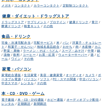
メガネ
/
コンタクト
/
カラーコンタクト
/
定額制コンタクト
健康・ダイエット・ドラッグストア
ドラッグストア
/
サプリメント
/
プロテイン
/
健康ドリンク
/
青汁
/
酵素ドリンク
/
検査キット
/
その他
食品・ドリンク
宅食・冷凍宅配弁当
/
宅配サービス
/
米
/
パン
/
洋菓子・チョコレー
ト
/
和菓子・せんべい
/
地域名産品総合
/
おせち
/
肉
/
水産物
/
カニ
/
野菜・果物
/
ラーメン・そば・うどん
/
スープ・みそ汁
/
中華
/
鍋
/
漬物
/
飲料
/
コーヒー
/
お茶・紅茶
/
ウォーターサーバー
/
酒
/
ビ
ール
/
ワイン
/
その他
家電・パソコン
家電総合通販
/
生活家電
/
美容・健康家電
/
オーディオ
/
カメラ
/
ポ
ータブル電源
/
パソコン
/
ソフト
/
PC・スマホ関連
/
中古パソコン
/
中古スマホ
/
レンタル
/
その他
本・CD・DVD・ゲーム
電子書籍
/
本・CD・DVD通販
/
ホビー通販
/
オーディオブック配信
/
レンタル
/
定期購読
/
新聞購読