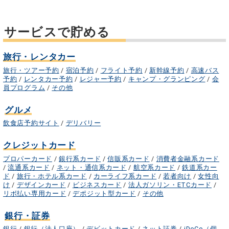
サービスで貯める
旅行・レンタカー
旅行・ツアー予約
/
宿泊予約
/
フライト予約
/
新幹線予約
/
高速バス
予約
/
レンタカー予約
/
レジャー予約
/
キャンプ・グランピング
/
会
員プログラム
/
その他
グルメ
飲食店予約サイト
/
デリバリー
クレジットカード
プロパーカード
/
銀行系カード
/
信販系カード
/
消費者金融系カード
/
流通系カード
/
ネット・通信系カード
/
航空系カード
/
鉄道系カー
ド
/
旅行・ホテル系カード
/
カーライフ系カード
/
若者向け
/
女性向
け
/
デザインカード
/
ビジネスカード
/
法人ガソリン・ETCカード
/
リボ払い専用カード
/
デポジット型カード
/
その他
銀行・証券
銀行
/
銀行（法人口座）
/
デビットカード
/
ネット証券
/
iDeCo（個