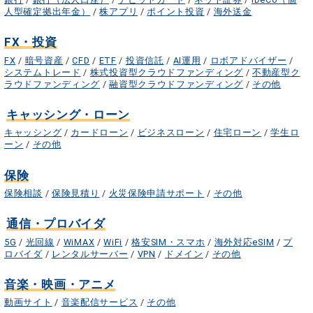
人型確定拠出年金）
/
株アプリ
/
ポイント投資
/
海外送金
FX・投資
FX
/
暗号資産
/
CFD
/
ETF
/
投資信託
/
AI運用
/
ロボアドバイザー
/
システムトレード
/
株式投資型クラウドファンディング
/
不動産型ク
ラウドファンディング
/
融資型クラウドファンディング
/
その他
キャッシング・ローン
キャッシング
/
カードローン
/
ビジネスローン
/
住宅ローン
/
学生ロ
ーン
/
その他
保険
保険相談
/
保険見積り
/
火災保険申請サポート
/
その他
通信・プロバイダ
5G
/
光回線
/
WiMAX
/
WiFi
/
格安SIM・スマホ
/
海外対応eSIM
/
プ
ロバイダ
/
レンタルサーバー
/
VPN
/
ドメイン
/
その他
音楽・映画・アニメ
動画サイト
/
音楽配信サービス
/
その他