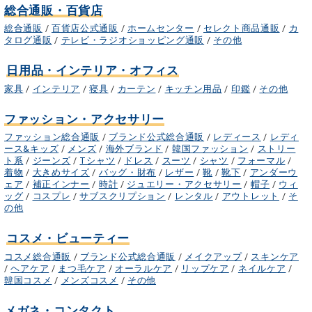
総合通販・百貨店
総合通販
/
百貨店公式通販
/
ホームセンター
/
セレクト商品通販
/
カ
タログ通販
/
テレビ・ラジオショッピング通販
/
その他
日用品・インテリア・オフィス
家具
/
インテリア
/
寝具
/
カーテン
/
キッチン用品
/
印鑑
/
その他
ファッション・アクセサリー
ファッション総合通販
/
ブランド公式総合通販
/
レディース
/
レディ
ース&キッズ
/
メンズ
/
海外ブランド
/
韓国ファッション
/
ストリー
ト系
/
ジーンズ
/
Tシャツ
/
ドレス
/
スーツ
/
シャツ
/
フォーマル
/
着物
/
大きめサイズ
/
バッグ・財布
/
レザー
/
靴
/
靴下
/
アンダーウ
ェア
/
補正インナー
/
時計
/
ジュエリー・アクセサリー
/
帽子
/
ウィ
ッグ
/
コスプレ
/
サブスクリプション
/
レンタル
/
アウトレット
/
そ
の他
コスメ・ビューティー
コスメ総合通販
/
ブランド公式総合通販
/
メイクアップ
/
スキンケア
/
ヘアケア
/
まつ毛ケア
/
オーラルケア
/
リップケア
/
ネイルケア
/
韓国コスメ
/
メンズコスメ
/
その他
メガネ・コンタクト