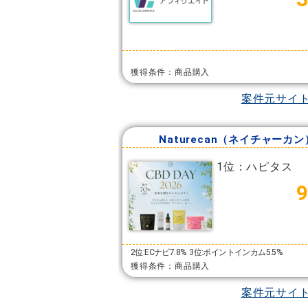
獲得条件：商品購入
案件元サイ
Naturecan（ネイチャーカン
1位：ハピタス
2位:ECナビ7.8%
3位:ポイントインカム5.5%
獲得条件：商品購入
案件元サイ