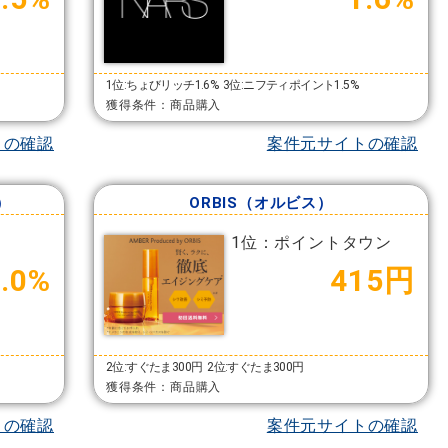
1位:ちょびリッチ1.6%
3位:ニフティポイント1.5%
獲得条件：商品購入
トの確認
案件元サイトの確認
）
ORBIS（オルビス）
1位：ポイントタウン
9.0%
415円
2位:すぐたま300円
2位:すぐたま300円
獲得条件：商品購入
トの確認
案件元サイトの確認