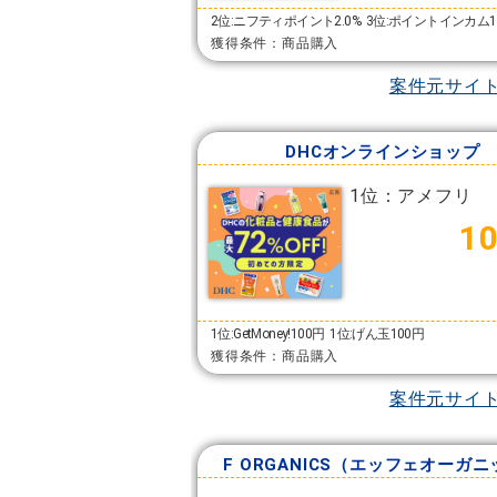
2位:ニフティポイント2.0%
3位:ポイントインカム1
獲得条件：商品購入
案件元サイ
DHCオンラインショップ
1位：アメフリ
1
1位:GetMoney!100円
1位:げん玉100円
獲得条件：商品購入
案件元サイ
F ORGANICS（エッフェオーガ