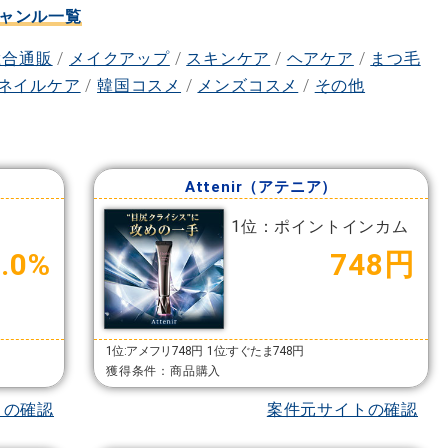
ャンル一覧
総合通販
/
メイクアップ
/
スキンケア
/
ヘアケア
/
まつ毛
ネイルケア
/
韓国コスメ
/
メンズコスメ
/
その他
Attenir（アテニア）
1位：ポイントインカム
2.0%
748円
1位:アメフリ748円
1位:すぐたま748円
獲得条件：商品購入
トの確認
案件元サイトの確認