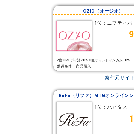
OZIO（オージオ）
1位：ニフティポ
2位:GMOポイ活7.0%
3位:ポイントインカム6.0%
獲得条件：商品購入
案件元サイ
ReFa（リファ）MTGオンライン
1位：ハピタス