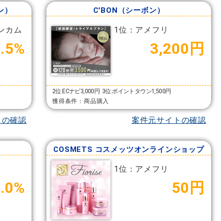
ン）
C'BON（シーボン）
ンカム
1位：アメフリ
1.5%
3,200円
2位:ECナビ3,000円
3位:ポイントタウン1,500円
獲得条件：商品購入
トの確認
案件元サイトの確認
COSMETS コスメッツオンラインショップ
1位：アメフリ
7.0%
50円