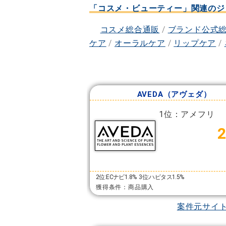
「コスメ・ビューティー」関連のジ
コスメ総合通販
/
ブランド公式
ケア
/
オーラルケア
/
リップケア
/
AVEDA（アヴェダ）
1位：アメフリ
2位:ECナビ1.8%
3位:ハピタス1.5%
獲得条件：商品購入
案件元サイ