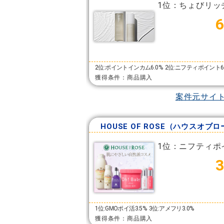
1位：ちょびリッ
2位:ポイントインカム6.0%
2位:ニフティポイント6
獲得条件：商品購入
案件元サイ
HOUSE OF ROSE（ハウスオブ
1位：ニフティポ
1位:GMOポイ活3.5%
3位:アメフリ3.0%
獲得条件：商品購入