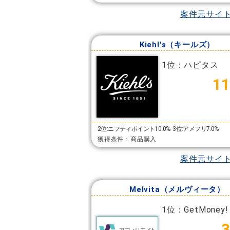
案件元サイ
Kiehl's（キールズ）
1位：ハピタス
11
2位:ニフティポイント10.0%
3位:アメフリ7.0%
獲得条件：商品購入
案件元サイ
Melvita（メルヴィータ）
1位：GetMoney!