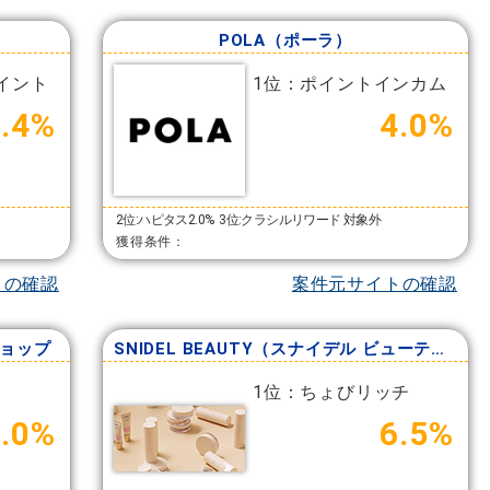
POLA（ポーラ）
イント
1位：ポイントインカム
9.4%
4.0%
2位:ハピタス2.0%
3位:クラシルリワード 対象外
獲得条件：
トの確認
案件元サイトの確認
ショップ
SNIDEL BEAUTY（スナイデル ビューティ）
1位：ちょびリッチ
1.0%
6.5%