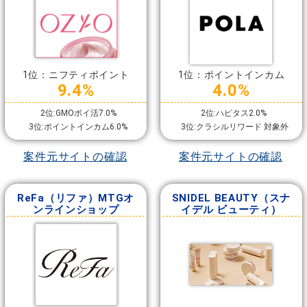
1位：ニフティポイント
1位：ポイントインカム
9.4%
4.0%
2位:GMOポイ活7.0%
2位:ハピタス2.0%
3位:ポイントインカム6.0%
3位:クラシルリワード 対象外
案件元サイトの確認
案件元サイトの確認
ReFa（リファ）MTGオ
SNIDEL BEAUTY（スナ
ンラインショップ
イデル ビューティ）