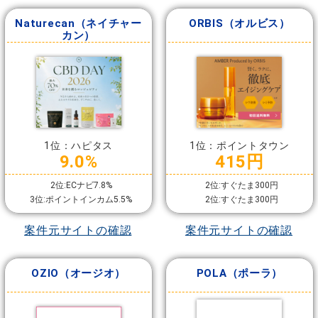
Naturecan（ネイチャー
ORBIS（オルビス）
カン）
1位：ハピタス
1位：ポイントタウン
9.0%
415円
2位:ECナビ7.8%
2位:すぐたま300円
3位:ポイントインカム5.5%
2位:すぐたま300円
案件元サイトの確認
案件元サイトの確認
OZIO（オージオ）
POLA（ポーラ）