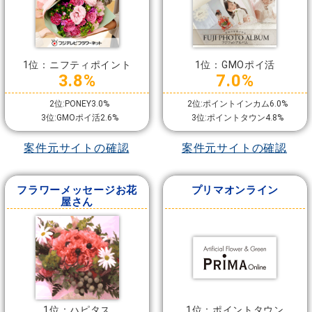
1位：ニフティポイント
1位：GMOポイ活
3.8%
7.0%
2位:PONEY3.0%
2位:ポイントインカム6.0%
3位:GMOポイ活2.6%
3位:ポイントタウン4.8%
案件元サイトの確認
案件元サイトの確認
フラワーメッセージお花
プリマオンライン
屋さん
1位：ハピタス
1位：ポイントタウン