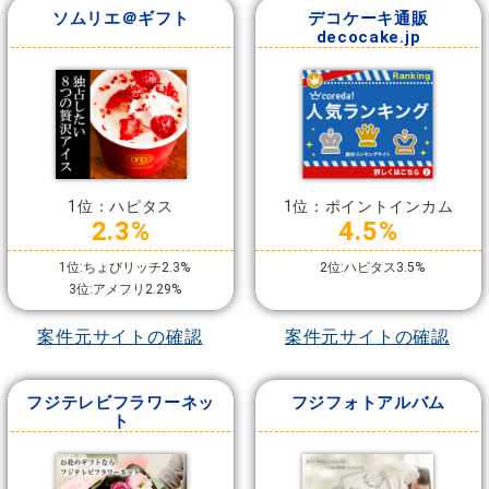
ソムリエ＠ギフト
デコケーキ通販
decocake.jp
1位：ハピタス
1位：ポイントインカム
2.3%
4.5%
1位:ちょびリッチ2.3%
2位:ハピタス3.5%
3位:アメフリ2.29%
案件元サイトの確認
案件元サイトの確認
フジテレビフラワーネッ
フジフォトアルバム
ト