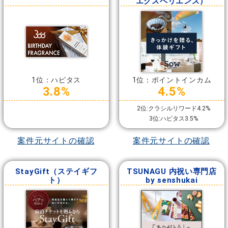
エクスペリエンス）
1位：ハピタス
1位：ポイントインカム
3.8%
4.5%
2位:クラシルリワード4.2%
3位:ハピタス3.5%
案件元サイトの確認
案件元サイトの確認
StayGift（ステイギフ
TSUNAGU 内祝い専門店
ト）
by senshukai