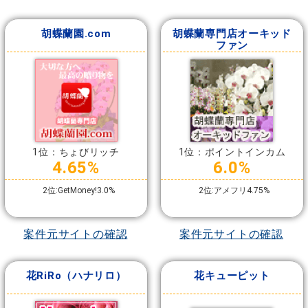
胡蝶蘭園.com
胡蝶蘭専門店オーキッド
ファン
1位：ちょびリッチ
1位：ポイントインカム
4.65%
6.0%
2位:GetMoney!3.0%
2位:アメフリ4.75%
案件元サイトの確認
案件元サイトの確認
花RiRo（ハナリロ）
花キューピット