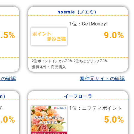
noemie（ノエミ）
1位：GetMoney!
4.5%
9.0%
2位:ポイントインカム7.0%
2位:ちょびリッチ7.0%
獲得条件：商品購入
トの確認
案件元サイトの確認
m）
イーフローラ
チ
1位：ニフティポイント
.0%
5.0%