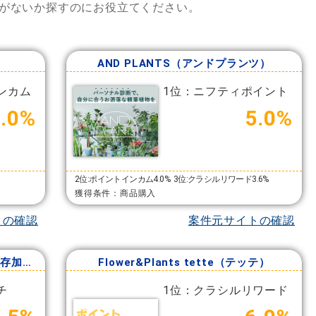
がないか探すのにお役立てください。
AND PLANTS（アンドプランツ）
ンカム
1位：ニフティポイント
8.0%
5.0%
2位:ポイントインカム4.0%
3位:クラシルリワード3.6%
獲得条件：商品購入
トの確認
案件元サイトの確認
Fatina Fiore ウェディングブーケ保存加工専門店
Flower&Plants tette（テッテ）
チ
1位：クラシルリワード