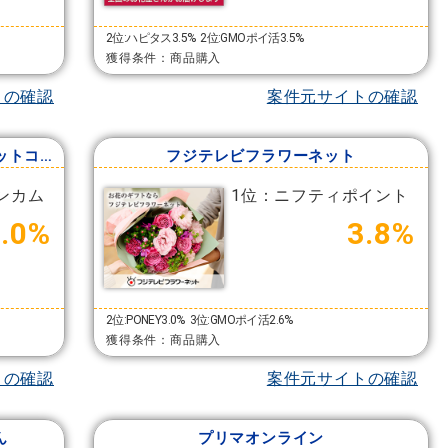
2位:ハピタス3.5%
2位:GMOポイ活3.5%
獲得条件：商品購入
トの確認
案件元サイトの確認
クマサキ洋ラン農園（ランノハナドットコム）
フジテレビフラワーネット
ンカム
1位：ニフティポイント
7.0%
3.8%
2位:PONEY3.0%
3位:GMOポイ活2.6%
獲得条件：商品購入
トの確認
案件元サイトの確認
ん
プリマオンライン