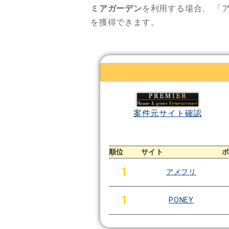
ミアガーデン
を利用する場合、
「
を獲得できます。
案件元サイト確認
順位
サイト
1
アメフリ
1
PONEY