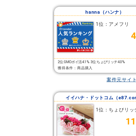
hanna（ハンナ）
1位：アメフリ
2位:GMOポイ活4.1%
3位:ちょびリッチ4.0%
獲得条件：商品購入
案件元サイ
イイハナ・ドットコム（e87.co
1位：ちょびリッ
11