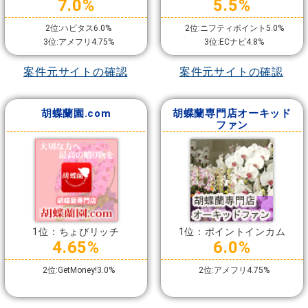
7.0%
5.5%
2位:ハピタス6.0%
2位:ニフティポイント5.0%
3位:アメフリ4.75%
3位:ECナビ4.8%
案件元サイトの確認
案件元サイトの確認
胡蝶蘭園.com
胡蝶蘭専門店オーキッド
ファン
1位：ちょびリッチ
1位：ポイントインカム
4.65%
6.0%
2位:GetMoney!3.0%
2位:アメフリ4.75%