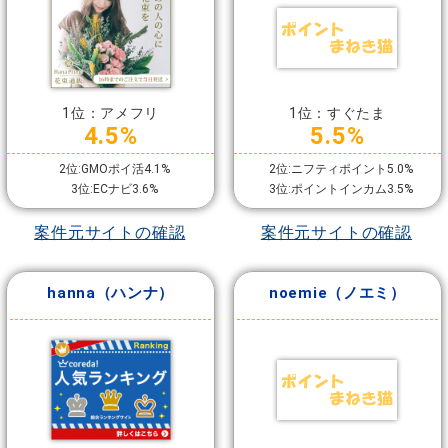
1位：アメフリ
1位：すぐたま
4.5%
5.5%
2位:GMOポイ活4.1%
2位:ニフティポイント5.0%
3位:ECナビ3.6%
3位:ポイントインカム3.5%
案件元サイトの確認
案件元サイトの確認
hanna（ハンナ）
noemie（ノエミ）