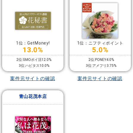
1位：GetMoney!
1位：ニフティポイント
13.0%
5.0%
2位:GMOポイ活12.0%
2位:PONEY4.0%
3位:ハピタス10.0%
3位:アメフリ3.75%
案件元サイトの確認
案件元サイトの確認
青山花茂本店