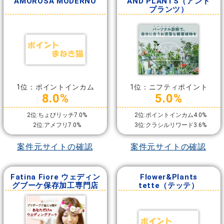
AMOROSA MODERNO
AND PLANTS（アンド
プランツ）
1位：ポイントインカム
1位：ニフティポイント
8.0%
5.0%
2位:ちょびリッチ7.0%
2位:ポイントインカム4.0%
2位:アメフリ7.0%
3位:クラシルリワード3.6%
案件元サイトの確認
案件元サイトの確認
Fatina Fiore ウェディン
Flower&Plants
グブーケ保存加工専門店
tette（テッテ）