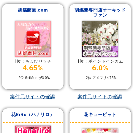
胡蝶蘭園.com
胡蝶蘭専門店オーキッド
ファン
1位：ちょびリッチ
1位：ポイントインカム
4.65%
6.0%
2位:GetMoney!3.0%
2位:アメフリ4.75%
案件元サイトの確認
案件元サイトの確認
花RiRo（ハナリロ）
花キューピット