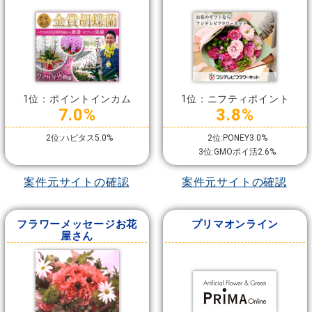
1位：ポイントインカム
1位：ニフティポイント
7.0%
3.8%
2位:ハピタス5.0%
2位:PONEY3.0%
3位:GMOポイ活2.6%
案件元サイトの確認
案件元サイトの確認
フラワーメッセージお花
プリマオンライン
屋さん