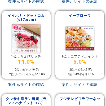
案件元サイトの確認
案件元サイトの確認
イイハナ・ドットコム
イーフローラ
（e87.com）
1位：ちょびリッチ
1位：ニフティポイント
11.0%
5.0%
2位:ハピタス10.0%
2位:ハピタス3.5%
2位:ポイントインカム10.0%
2位:GMOポイ活3.5%
案件元サイトの確認
案件元サイトの確認
クマサキ洋ラン農園（ラ
フジテレビフラワーネッ
ンノハナドットコム）
ト