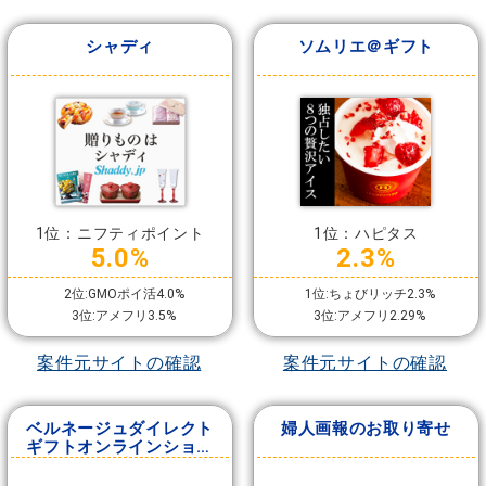
シャディ
ソムリエ＠ギフト
1位：ニフティポイント
1位：ハピタス
5.0%
2.3%
2位:GMOポイ活4.0%
1位:ちょびリッチ2.3%
3位:アメフリ3.5%
3位:アメフリ2.29%
案件元サイトの確認
案件元サイトの確認
ベルネージュダイレクト
婦人画報のお取り寄せ
ギフトオンラインショッ
プ