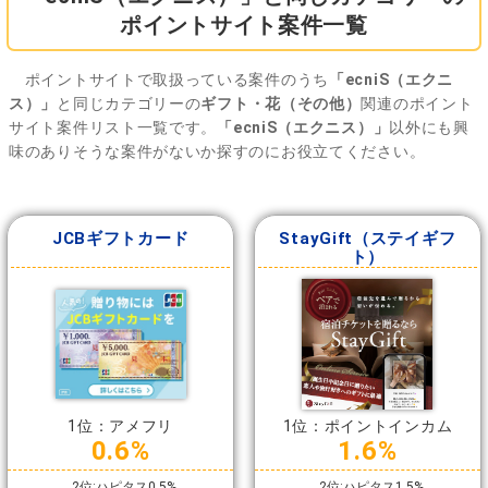
ポイントサイト案件一覧
ポイントサイトで取扱っている案件のうち
「ecniS（エクニ
ス）」
と同じカテゴリーの
ギフト・花（その他）
関連のポイント
サイト案件リスト一覧です。
「ecniS（エクニス）」
以外にも興
味のありそうな案件がないか探すのにお役立てください。
JCBギフトカード
StayGift（ステイギフ
ト）
1位：アメフリ
1位：ポイントインカム
0.6%
1.6%
2位:ハピタス0.5%
2位:ハピタス1.5%