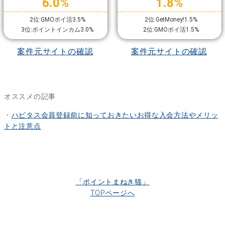
6.0%
1.8%
2位:GMOポイ活3.5%
2位:GetMoney!1.5%
3位:ポイントインカム3.0%
2位:GMOポイ活1.5%
案件元サイトの確認
案件元サイトの確認
オススメの記事
・
ハピタス会員登録前に知っておきたいお得な入会方法やメリッ
トと注意点
「ポイントまねき猫」
TOPページへ