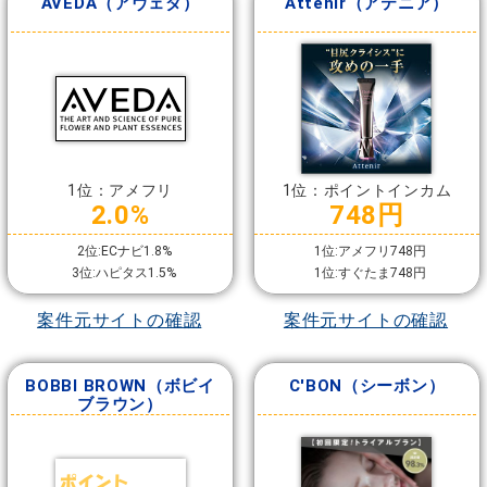
AVEDA（アヴェダ）
Attenir（アテニア）
1位：アメフリ
1位：ポイントインカム
2.0%
748円
2位:ECナビ1.8%
1位:アメフリ748円
3位:ハピタス1.5%
1位:すぐたま748円
案件元サイトの確認
案件元サイトの確認
BOBBI BROWN（ボビイ
C'BON（シーボン）
ブラウン）