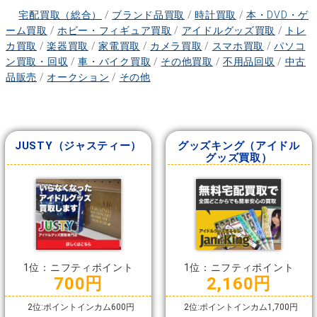
宅配買取（総合）
/
ブランド品買取
/
時計買取
/
本・DVD・ゲ
ーム買取
/
ホビー・フィギュア買取
/
アイドルグッズ買取
/
トレ
カ買取
/
楽器買取
/
家電買取
/
カメラ買取
/
スマホ買取
/
パソコ
ン買取・回収
/
車・バイク買取
/
その他買取
/
不用品回収
/
中古
品販売
/
オークション
/
その他
JUSTY（ジャスティー）
グッズキング（アイドル
グッズ買取）
1位：ニフティポイント
1位：ニフティポイント
700円
2,160円
2位:ポイントインカム600円
2位:ポイントインカム1,700円