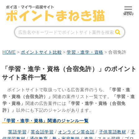
HOME
>
ポイントサイト比較
>
学習・進学・資格
>
合宿免許
「学習・進学・資格（合宿免許）」のポイント
サイト案件一覧
ポイントサイトで取扱っている広告案件のうち、
「学習・進
学・資格（合宿免許）」
関連の案件リスト一覧です。
「学習・進
学・資格」
関連の広告案件には
「学習・進学・資格（合宿免
許）」
以外にも下記のジャンルがあります。
「学習・進学・資格」関連のジャンル一覧
英語学習
/
英会話学習
/
オンライン英会話
/
子供英語教材
/
子
供学習教材
/
通信教育
/
塾・家庭教師
/
進学
/
スキル習得
/
プロ