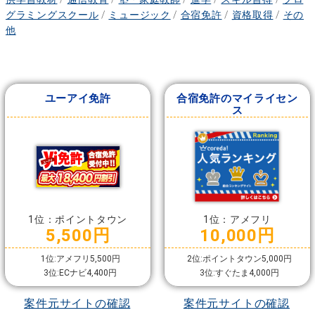
グラミングスクール
/
ミュージック
/
合宿免許
/
資格取得
/
その
他
ユーアイ免許
合宿免許のマイライセン
ス
1位：ポイントタウン
1位：アメフリ
5,500円
10,000円
1位:アメフリ5,500円
2位:ポイントタウン5,000円
3位:ECナビ4,400円
3位:すぐたま4,000円
案件元サイトの確認
案件元サイトの確認