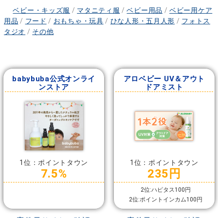
ベビー・キッズ服
/
マタニティ服
/
ベビー用品
/
ベビー用ケア
用品
/
フード
/
おもちゃ・玩具
/
ひな人形・五月人形
/
フォトス
タジオ
/
その他
babybuba公式オンライ
アロベビー UV＆アウト
ンストア
ドアミスト
1位：ポイントタウン
1位：ポイントタウン
7.5%
235円
2位:ハピタス100円
2位:ポイントインカム100円