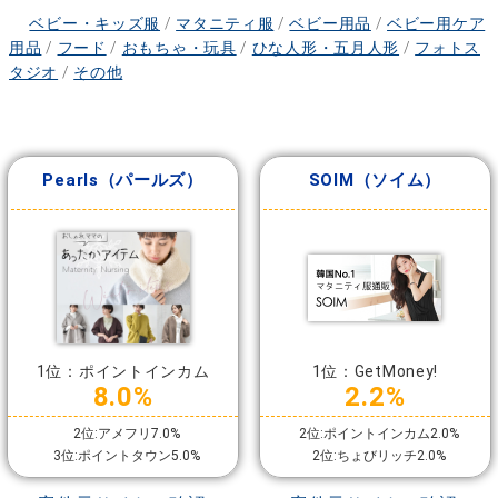
ベビー・キッズ服
/
マタニティ服
/
ベビー用品
/
ベビー用ケア
用品
/
フード
/
おもちゃ・玩具
/
ひな人形・五月人形
/
フォトス
タジオ
/
その他
Pearls（パールズ）
SOIM（ソイム）
1位：ポイントインカム
1位：GetMoney!
8.0%
2.2%
2位:アメフリ7.0%
2位:ポイントインカム2.0%
3位:ポイントタウン5.0%
2位:ちょびリッチ2.0%