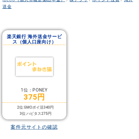
送金
楽天銀行 海外送金サービ
ス（個人口座向け）
1位：PONEY
375円
2位:GMOポイ活340円
3位:ハピタス275円
案件元サイトの確認