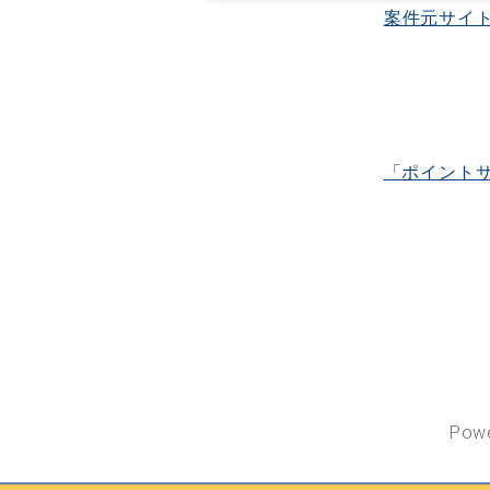
案件元サイ
「ポイント
Pow