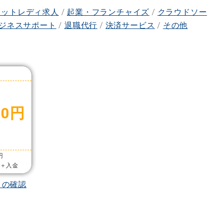
ャットレディ求人
/
起業・フランチャイズ
/
クラウドソー
ジネスサポート
/
退職代行
/
決済サービス
/
その他
00円
円
加＋入金
トの確認