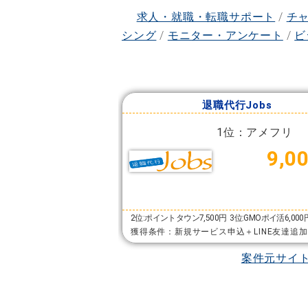
求人・就職・転職サポート
/
チ
シング
/
モニター・アンケート
/
ビ
退職代行Jobs
1位：アメフリ
9,0
2位:ポイントタウン7,500円
3位:GMOポイ活6,000
獲得条件：新規サービス申込＋LINE友達追
案件元サイ