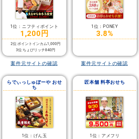
1位：ニフティポイント
1位：PONEY
1,200円
3.8%
2位:ポイントインカム1,000円
3位:ちょびリッチ840円
案件元サイトの確認
案件元サイトの確認
らでぃっしゅぼーや おせ
匠本舗 料亭おせち
ち
1位：げん玉
1位：アメフリ