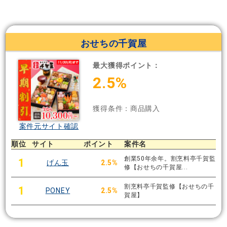
おせちの千賀屋
最大獲得ポイント：
2.5%
獲得条件：商品購入
案件元サイト確認
順位
サイト
ポイント
案件名
創業50年余年。割烹料亭千賀監
1
げん玉
2.5%
修【おせちの千賀屋...
割烹料亭千賀監修【おせちの千
1
PONEY
2.5%
賀屋】