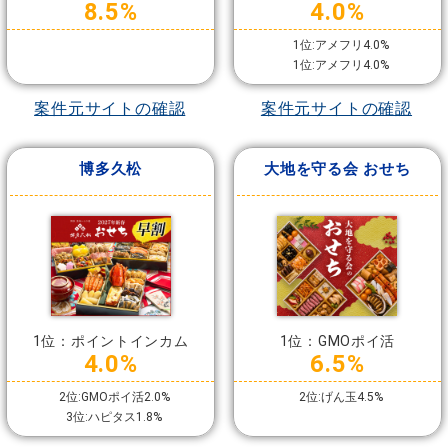
8.5%
4.0%
1位:アメフリ4.0%
1位:アメフリ4.0%
案件元サイトの確認
案件元サイトの確認
博多久松
大地を守る会 おせち
1位：ポイントインカム
1位：GMOポイ活
4.0%
6.5%
2位:GMOポイ活2.0%
2位:げん玉4.5%
3位:ハピタス1.8%