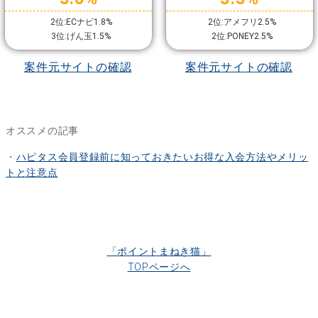
2位:ECナビ1.8%
2位:アメフリ2.5%
3位:げん玉1.5%
2位:PONEY2.5%
案件元サイトの確認
案件元サイトの確認
オススメの記事
・
ハピタス会員登録前に知っておきたいお得な入会方法やメリッ
トと注意点
「ポイントまねき猫」
TOPページへ