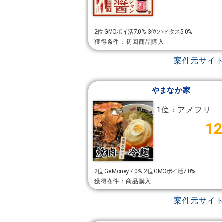
2位:GMOポイ活7.0%
3位:ハピタス5.0%
獲得条件：初回商品購入
案件元サイ
やまなか家
1位：アメフリ
12
2位:GetMoney!7.0%
2位:GMOポイ活7.0%
獲得条件：商品購入
案件元サイ