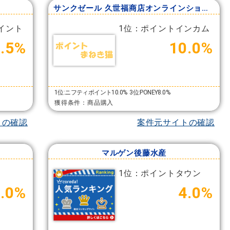
サンクゼール 久世福商店オンラインショップ
イント
1位：ポイントインカム
3.5%
10.0%
1位:ニフティポイント10.0%
3位:PONEY8.0%
獲得条件：商品購入
トの確認
案件元サイトの確認
マルゲン後藤水産
1位：ポイントタウン
8.0%
4.0%