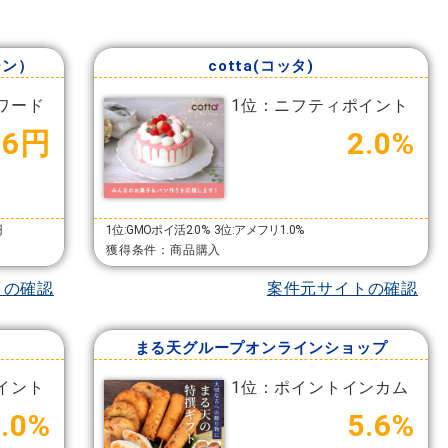
ーン）
cotta(コッタ)
ワード
1位：ニフティポイント
36円
2.0%
円
1位:GMOポイ活2.0%
3位:アメフリ1.0%
獲得条件：商品購入
トの確認
案件元サイトの確認
まる天グループオンラインショップ
イント
1位：ポイントインカム
.0%
5.6%