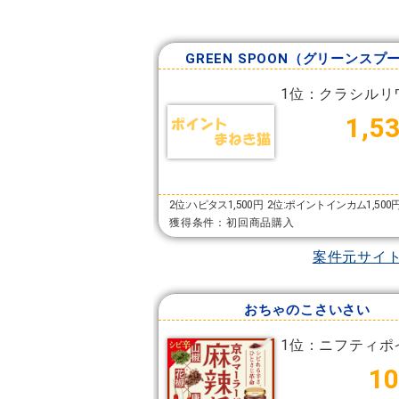
GREEN SPOON（グリーンスプ
1位：クラシルリ
1,5
2位:ハピタス1,500円
2位:ポイントインカム1,500
獲得条件：初回商品購入
案件元サイ
おちゃのこさいさい
1位：ニフティポ
10