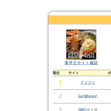
案件元サイト確認
順位
サイト
1
アメフリ
2
GetMoney!
2
GMOポイ活