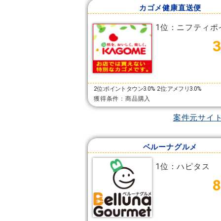
カゴメ健康直送便
1位：ニフティポ
2位:ポイントタウン3.0%
2位:アメフリ3.0%
獲得条件：商品購入
案件元サイ
ベルーナグルメ
1位：ハピタス