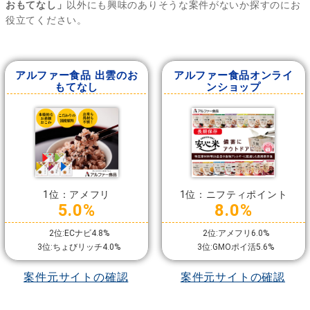
おもてなし」
以外にも興味のありそうな案件がないか探すのにお
役立てください。
アルファー食品 出雲のお
アルファー食品オンライ
もてなし
ンショップ
1位：アメフリ
1位：ニフティポイント
5.0%
8.0%
2位:ECナビ4.8%
2位:アメフリ6.0%
3位:ちょびリッチ4.0%
3位:GMOポイ活5.6%
案件元サイトの確認
案件元サイトの確認