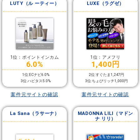
LUTY（ル ーティー）
LUXE（ラグゼ）
1位：ポイントインカム
1位：アメフリ
6.0%
1,400円
1位:ECナビ6.0%
2位:すぐたま1,247円
3位:ハピタス5.0%
3位:ちょびリッチ1,000円
案件元サイトの確認
案件元サイトの確認
La Sana（ラサーナ）
MADONNA LILI（マドン
ナ リリ）