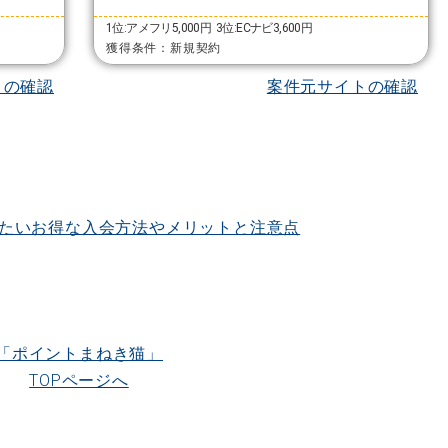
1位:アメフリ5,000円
3位:ECナビ3,600円
獲得条件：新規契約
トの確認
案件元サイトの確認
たいお得な入会方法やメリットと注意点
「ポイントまねき猫」
TOPページへ