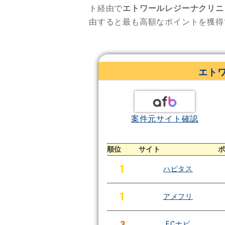
ト経由で
エトワールレジーナクリニ
由すると最も高額なポイントを獲得
エト
案件元サイト確認
順位
サイト
1
ハピタス
1
アメフリ
3
ECナビ