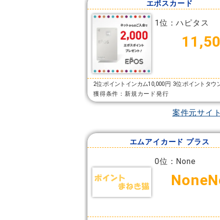
エポスカード
1位：ハピタス
11,5
2位:ポイントインカム10,000円
3位:ポイントタウン
獲得条件：新規カード発行
案件元サイ
エムアイカード プラス
0位：None
NoneN