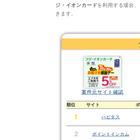
ジ・イオンカード
を利用する場合
きます。
案件元サイト確認
順位
サイト
1
ハピタス
2
ポイントインカム