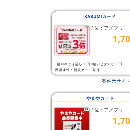
KASUMIカード
1位：アメフリ
1,7
1位:GMOポイ活1,700円
3位:ハピタス1,600円
獲得条件：新規カード発行
案件元サイ
やまやカード
1位：アメフリ
1,7