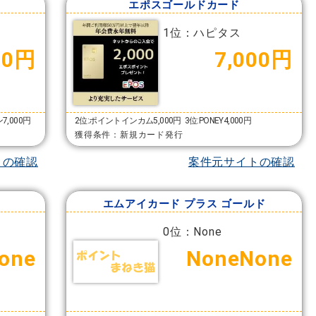
エポスゴールドカード
1位：ハピタス
00円
7,000円
7,000円
2位:ポイントインカム5,000円
3位:PONEY4,000円
獲得条件：新規カード発行
トの確認
案件元サイトの確認
エムアイカード プラス ゴールド
0位：None
one
NoneNone