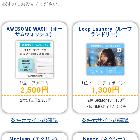
探すのにお役立てください。
AWESOME WASH（オー
Loop Laundry（ループ
サムウォッシュ）
ランドリー）
1位：アメフリ
1位：ニフティポイント
2,500円
1,300円
2位:げん玉2,200円
2位:GetMoney!1,100円
3位:GMOポイ活1,050円
案件元サイトの確認
案件元サイトの確認
Moclean（モクリン）
Nexcy（ネクシー）