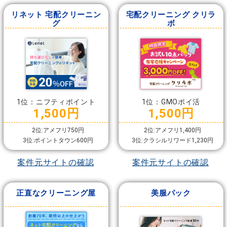
リネット 宅配クリーニン
宅配クリーニング クリラ
グ
ボ
1位：ニフティポイント
1位：GMOポイ活
1,500円
1,500円
2位:アメフリ750円
2位:アメフリ1,400円
3位:ポイントタウン600円
3位:クラシルリワード1,230円
案件元サイトの確認
案件元サイトの確認
正直なクリーニング屋
美服パック