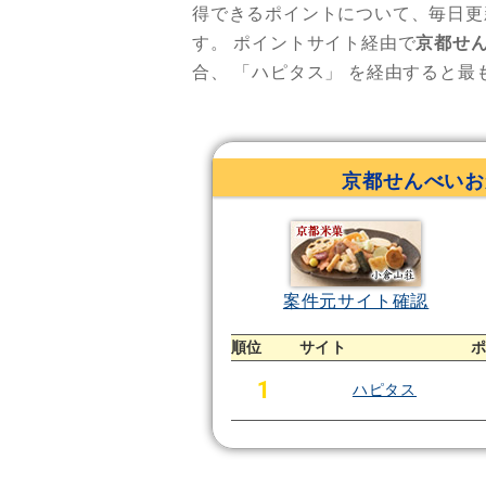
得できるポイントについて、毎日更
す。
ポイントサイト経由で
京都せん
合、
「ハピタス」
を経由すると最
京都せんべいお
案件元サイト確認
順位
サイト
1
ハピタス