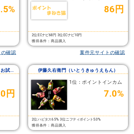
3.5%
86円
2位:ECナビ68円
3位:ECナビ10円
獲得条件：商品購入
トの確認
案件元サイトの確認
京都せんべいおかき専門店 小倉山荘 お試しセット
伊藤久右衛門（いとうきゅうえもん）
1位：ポイントインカム
00円
7.0%
2位:ハピタス6.5%
3位:ニフティポイント5.0%
獲得条件：商品購入