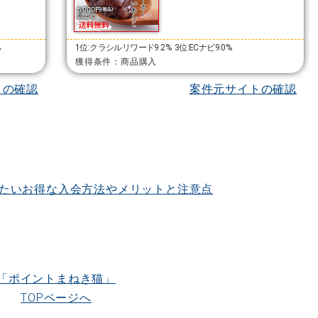
%
1位:クラシルリワード9.2%
3位:ECナビ9.0%
獲得条件：商品購入
トの確認
案件元サイトの確認
たいお得な入会方法やメリットと注意点
「ポイントまねき猫」
TOPページへ