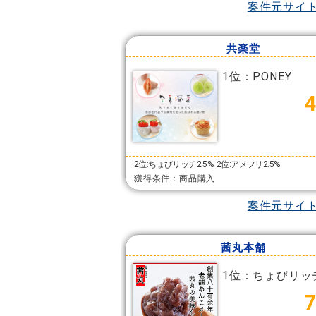
案件元サイ
共楽堂
1位：PONEY
2位:ちょびリッチ2.5%
2位:アメフリ2.5%
獲得条件：商品購入
案件元サイ
茜丸本舗
1位：ちょびリッ