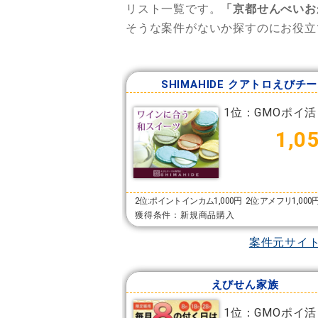
リスト一覧です。
「京都せんべいお
そうな案件がないか探すのにお役立
SHIMAHIDE クアトロえびチ
1位：GMOポイ活
1,0
2位:ポイントインカム1,000円
2位:アメフリ1,000
獲得条件：新規商品購入
案件元サイ
えびせん家族
1位：GMOポイ活