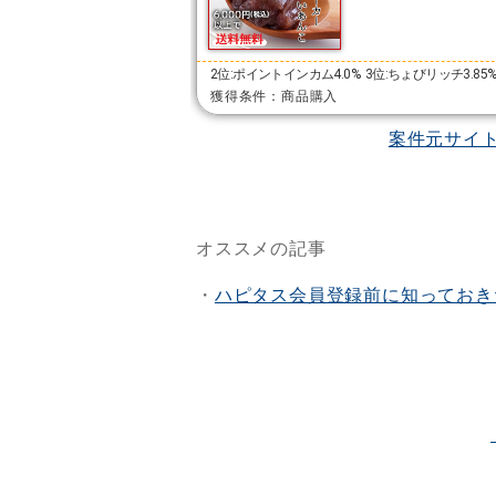
2位:ポイントインカム4.0%
3位:ちょびリッチ3.85
獲得条件：商品購入
案件元サイ
オススメの記事
・
ハピタス会員登録前に知っておき