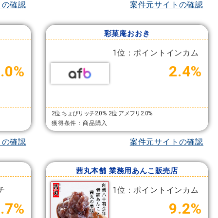
トの確認
案件元サイトの確認
彩菓庵おおき
1位：ポイントインカム
4.0%
2.4%
2位:ちょびリッチ2.0%
2位:アメフリ2.0%
獲得条件：商品購入
トの確認
案件元サイトの確認
茜丸本舗 業務用あんこ販売店
チ
1位：ポイントインカム
7.7%
9.2%