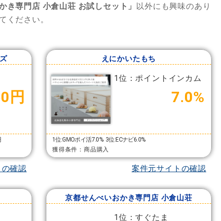
かき専門店 小倉山荘 お試しセット」
以外にも興味のあり
てください。
ーズ
えにかいたもち
1位：ポイントインカム
50円
7.0%
円
1位:GMOポイ活7.0%
3位:ECナビ6.0%
獲得条件：商品購入
トの確認
案件元サイトの確認
京都せんべいおかき専門店 小倉山荘
1位：すぐたま