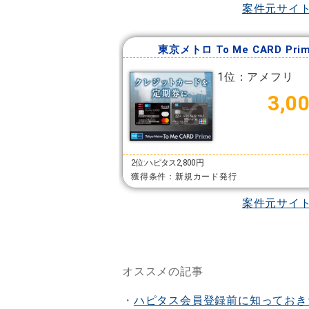
案件元サイ
東京メトロ To Me CARD Pri
1位：アメフリ
3,0
2位:ハピタス2,800円
獲得条件：新規カード発行
案件元サイ
オススメの記事
・
ハピタス会員登録前に知っておき