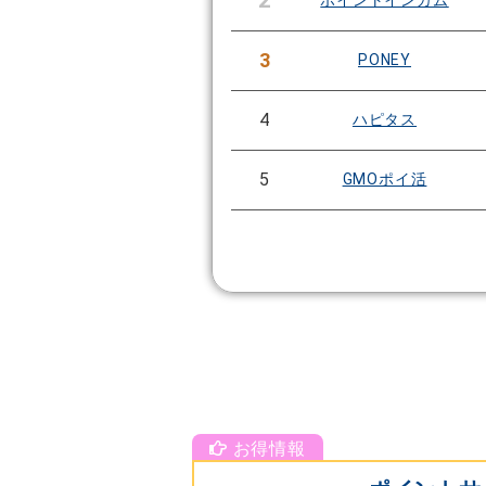
2
ポイントインカム
3
PONEY
4
ハピタス
5
GMOポイ活