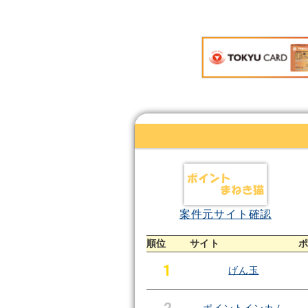
案件元サイト確認
順位
サイト
1
げん玉