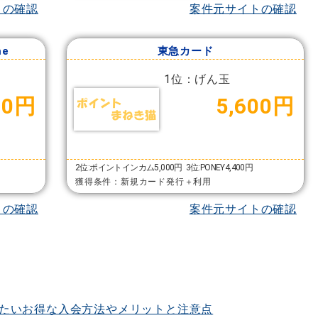
トの確認
案件元サイトの確認
me
東急カード
1位：げん玉
00円
5,600円
2位:ポイントインカム5,000円
3位:PONEY4,400円
獲得条件：新規カード発行＋利用
トの確認
案件元サイトの確認
たいお得な入会方法やメリットと注意点