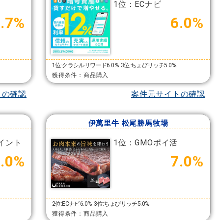
1位：ECナビ
7.7%
6.0%
1位:クラシルリワード6.0%
3位:ちょびリッチ5.0%
獲得条件：商品購入
トの確認
案件元サイトの確認
伊萬里牛 松尾勝馬牧場
イント
1位：GMOポイ活
4.0%
7.0%
2位:ECナビ6.0%
3位:ちょびリッチ5.0%
獲得条件：商品購入