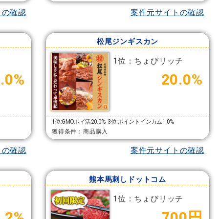
トの確認
案件元サイトの確認
松尾ジンギスカン
1位：ちょびリッチ
2.0%
20.0%
1位:GMOポイ活20.0%
3位:ポイントインカム1.0%
獲得条件：商品購入
トの確認
案件元サイトの確認
熊本馬刺しドットコム
1位：ちょびリッチ
5.2%
700円