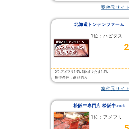
案件元サイ
北海道トンデンファーム
1位：ハピタス
2位:アメフリ1.9%
3位:すぐたま1.5%
獲得条件：商品購入
案件元サイ
松阪牛専門店 松阪牛.net
1位：アメフリ