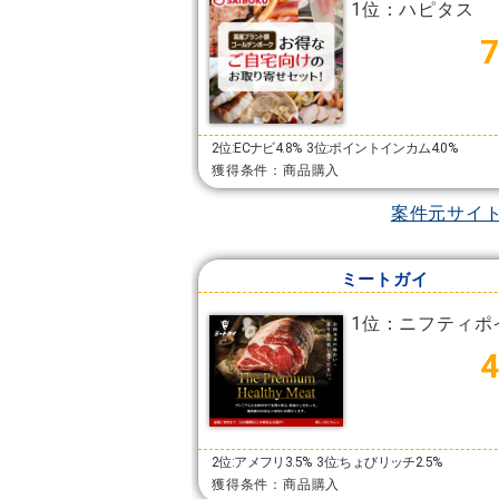
1位：ハピタス
2位:ECナビ4.8%
3位:ポイントインカム4.0%
獲得条件：商品購入
案件元サイ
ミートガイ
1位：ニフティポ
2位:アメフリ3.5%
3位:ちょびリッチ2.5%
獲得条件：商品購入