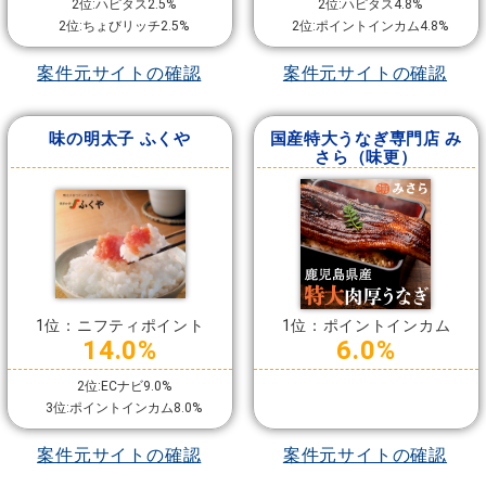
2位:ハピタス2.5%
2位:ハピタス4.8%
2位:ちょびリッチ2.5%
2位:ポイントインカム4.8%
案件元サイトの確認
案件元サイトの確認
味の明太子 ふくや
国産特大うなぎ専門店 み
さら（味更）
1位：ニフティポイント
1位：ポイントインカム
14.0%
6.0%
2位:ECナビ9.0%
3位:ポイントインカム8.0%
案件元サイトの確認
案件元サイトの確認