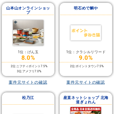
山本山オンラインショッ
明石めで鯛や
プ
1位：げん玉
1位：クラシルリワード
8.0%
9.0%
2位:ニフティポイント7.5%
2位:ポイントタウン7.5%
3位:アメフリ7.0%
案件元サイトの確認
案件元サイトの確認
松乃江
産直ネットショップ 北海
道ぎょれん