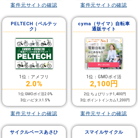
案件元サイトの確認
案件元サイトの確認
PELTECH（ペルテッ
cyma（サイマ）自転車
ク）
通販サイト
1位：アメフリ
1位：GMOポイ活
2.0%
2,100円
1位:GMOポイ活2.0%
2位:ちょびリッチ1,400円
3位:ハピタス1.5%
3位:ポイントインカム1,200円
案件元サイトの確認
案件元サイトの確認
サイクルベースあさひ
スマイルサイクル