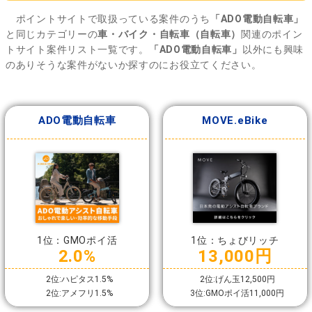
ポイントサイトで取扱っている案件のうち
「ADO電動自転車」
と同じカテゴリーの
車・バイク・自転車（自転車）
関連のポイン
トサイト案件リスト一覧です。
「ADO電動自転車」
以外にも興味
のありそうな案件がないか探すのにお役立てください。
ADO電動自転車
MOVE.eBike
1位：GMOポイ活
1位：ちょびリッチ
2.0%
13,000円
2位:ハピタス1.5%
2位:げん玉12,500円
2位:アメフリ1.5%
3位:GMOポイ活11,000円