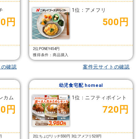
チ
1位：アメフリ
00円
500円
2位:PONEY454円
獲得条件：商品購入
トの確認
案件元サイトの確認
幼児食宅配 homeal
ンカム
1位：ニフティポイント
00円
720円
円
2位:ちょびリッチ550円
3位:アメフリ520円