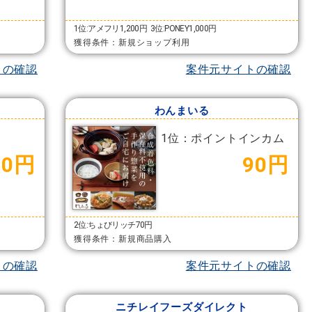
1位:アメフリ1,200円
3位:PONEY1,000円
獲得条件：新規ショップ利用
トの確認
案件元サイトの確認
わんまいる
1位：ポイントインカム
00円
90円
2位:ちょびリッチ70円
獲得条件：新規商品購入
トの確認
案件元サイトの確認
ニチレイフーズダイレクト