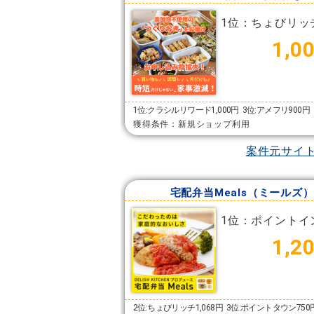
1位：ちょびリッ
1,0
1位:クラシルリワード1,000円
3位:アメフリ900円
獲得条件：新規ショップ利用
案件元サイ
宅配弁当Meals（ミールズ）
1位：ポイントイ
1,2
2位:ちょびリッチ1,068円
3位:ポイントタウン750