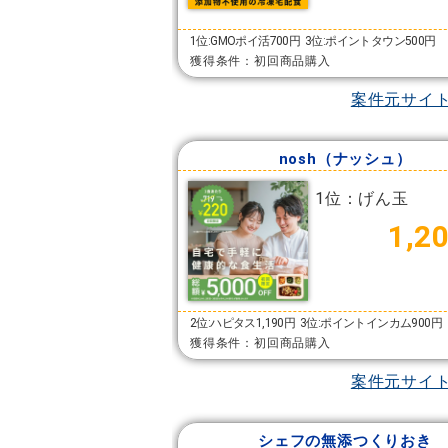
1位:GMOポイ活700円
3位:ポイントタウン500円
獲得条件：初回商品購入
案件元サイ
nosh（ナッシュ）
1位：げん玉
1,2
2位:ハピタス1,190円
3位:ポイントインカム900円
獲得条件：初回商品購入
案件元サイ
シェフの無添つくりおき