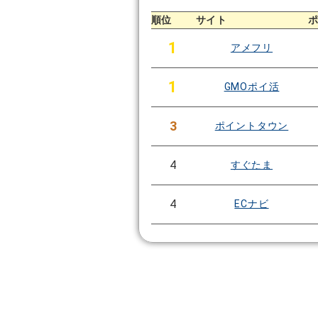
順位
サイト
1
アメフリ
1
GMOポイ活
3
ポイントタウン
4
すぐたま
4
ECナビ