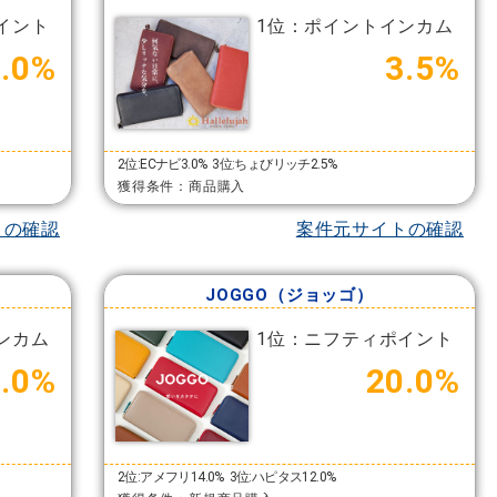
イント
1位：ポイントインカム
8.0%
3.5%
2位:ECナビ3.0%
3位:ちょびリッチ2.5%
獲得条件：商品購入
トの確認
案件元サイトの確認
JOGGO（ジョッゴ）
ンカム
1位：ニフティポイント
3.0%
20.0%
2位:アメフリ14.0%
3位:ハピタス12.0%