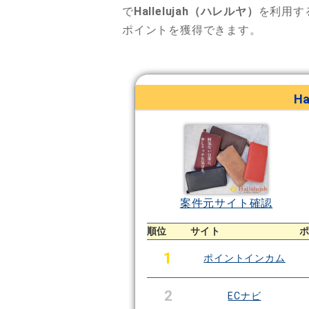
で
Hallelujah（ハレルヤ）
を利用す
ポイントを獲得できます。
H
案件元サイト確認
順位
サイト
1
ポイントインカム
2
ECナビ