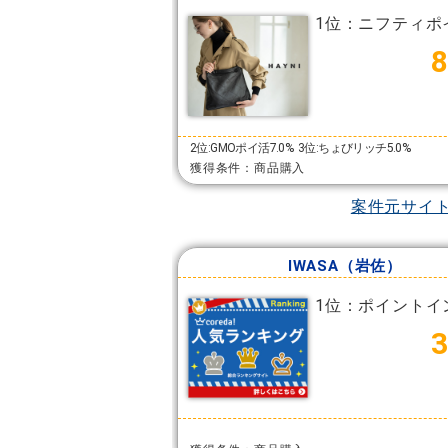
1位：ニフティポ
2位:GMOポイ活7.0%
3位:ちょびリッチ5.0%
獲得条件：商品購入
案件元サイ
IWASA（岩佐）
1位：ポイントイ