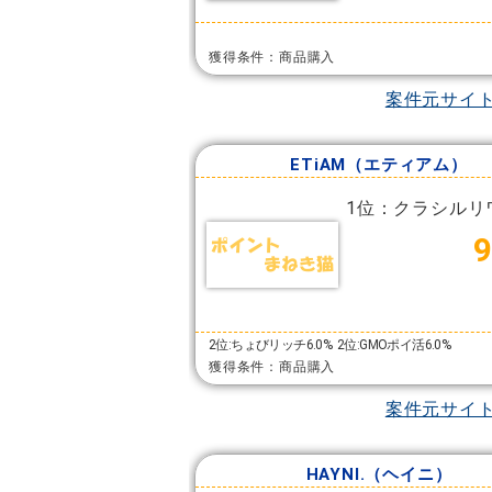
獲得条件：商品購入
案件元サイ
ETiAM（エティアム）
1位：クラシルリ
2位:ちょびリッチ6.0%
2位:GMOポイ活6.0%
獲得条件：商品購入
案件元サイ
HAYNI.（ヘイニ）