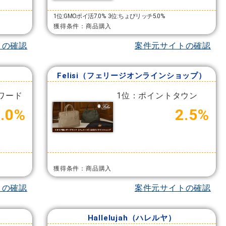
1位:GMOポイ活7.0%
3位:ちょびリッチ5.0%
獲得条件：商品購入
トの確認
案件元サイトの確認
Felisi（フェリージオンラインショップ）
ワード
1位：ポイントタウン
9.0%
2.5%
獲得条件：商品購入
トの確認
案件元サイトの確認
Hallelujah（ハレルヤ）