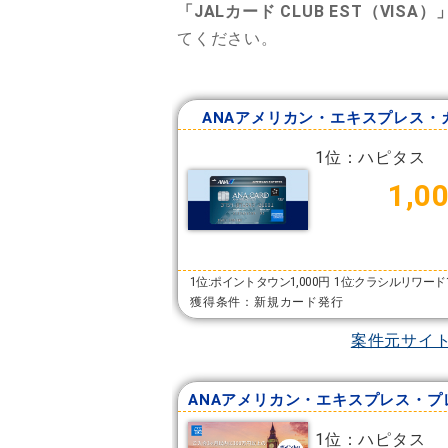
「JALカード CLUB EST（VISA）
てください。
ANAアメリカン・エキスプレス・
1位：ハピタス
1,0
1位:ポイントタウン1,000円
1位:クラシルリワード1
獲得条件：新規カード発行
案件元サイ
1位：ハピタス