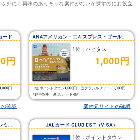
」
以外にも興味のありそうな案件がないか探すのにお役立
カード
ANAアメリカン・エキスプレス・ゴールド・カード
1位：ハピタス
00円
1,000円
,000円
1位:ポイントタウン1,000円
1位:クラシルリワード1,000円
獲得条件：新規カード発行
トの確認
案件元サイトの確認
ANAアメリカン・エキスプレス・プレミアム・カード
JALカード CLUB EST（VISA）
1位：ポイントタウン