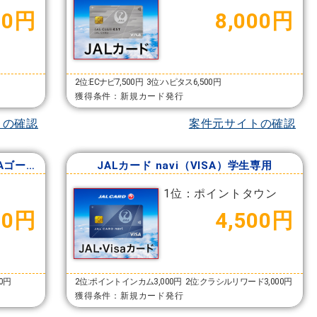
00円
8,000円
2位:ECナビ7,500円
3位:ハピタス6,500円
獲得条件：新規カード発行
トの確認
案件元サイトの確認
JALカード CLUB-Aカード／CLUB-Aゴールドカード（VISA）
JALカード navi（VISA）学生専用
1位：ポイントタウン
00円
4,500円
00円
2位:ポイントインカム3,000円
2位:クラシルリワード3,000円
獲得条件：新規カード発行