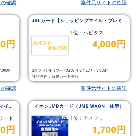
トの確認
案件元サイトの確認
JALカード【ショッピングマイル・プレミアム付帯】
1位：ハピタス
00円
4,000円
,000円
2位:クラシルリワード3,900円
3位:ECナビ3,000円
獲得条件：新規カード発行
トの確認
案件元サイトの確認
JALカード（VISA）【ショッピングマイル・プレミアム付帯】
イオンJMBカード（JMB WAON一体型）
ワード
1位：アメフリ
00円
1,700円