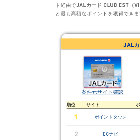
ト経由で
JALカード CLUB EST（V
と最も高額なポイントを獲得できま
JALカ
案件元サイト確認
順位
サイト
1
ポイントタウン
2
ECナビ