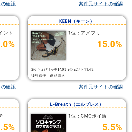
トの確認
案件元サイトの確認
KEEN（キーン）
イント
1位：アメフリ
2.0%
15.0%
2位:ちょびリッチ14.0%
3位:ECナビ11.4%
獲得条件：商品購入
トの確認
案件元サイトの確認
L-Breath（エルブレス）
チ
1位：GMOポイ活
2.5%
5.5%