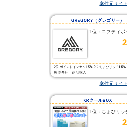
案件元サイ
GREGORY（グレゴリー）
1位：ニフティポ
2位:ポイントインカム1.5%
2位:ちょびリッチ1.5%
獲得条件：商品購入
案件元サイ
KRクールBOX
1位：ちょびリッ