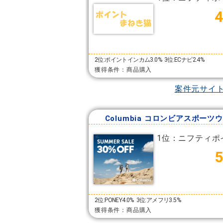
2位:ポイントインカム3.0%
3位:ECナビ2.4%
獲得条件：商品購入
案件元サイ
Columbia コロンビアスポーツ
1位：ニフティポ
2位:PONEY4.0%
3位:アメフリ3.5%
獲得条件：商品購入