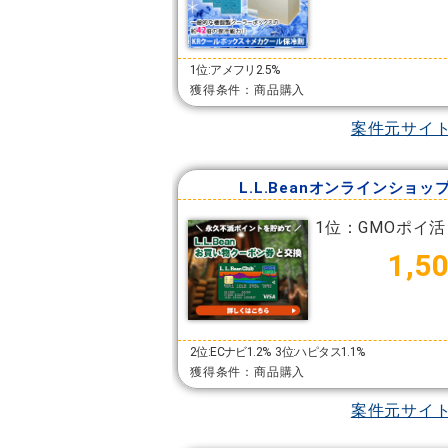
1位:アメフリ2.5%
獲得条件：商品購入
案件元サイ
L.L.Beanオンラインショッ
1位：GMOポイ活
1,5
2位:ECナビ1.2%
3位:ハピタス1.1%
獲得条件：商品購入
案件元サイ