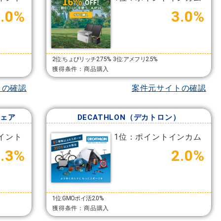
4.0%
3.0%
2位:ちょびリッチ2.75%
3位:アメフリ2.5%
獲得条件：商品購入
トの確認
案件元サイトの確認
ウェア
DECATHLON（デカトロン）
イント
1位：ポイントインカム
5.3%
2.0%
1位:GMOポイ活2.0%
獲得条件：商品購入