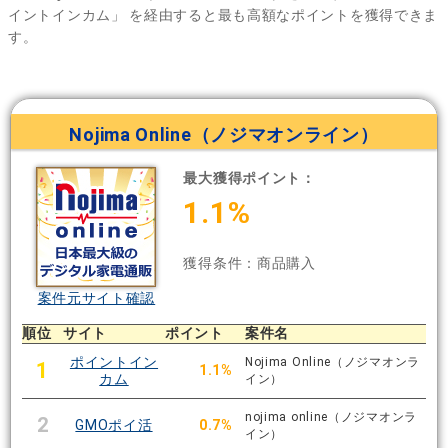
イントインカム」
を経由すると最も高額なポイントを獲得できま
す。
Nojima Online（ノジマオンライン）
最大獲得ポイント：
1.1%
獲得条件：商品購入
案件元サイト確認
順位
サイト
ポイント
案件名
ポイントイン
Nojima Online（ノジマオンラ
1
1.1%
カム
イン）
nojima online（ノジマオンラ
2
GMOポイ活
0.7%
イン）