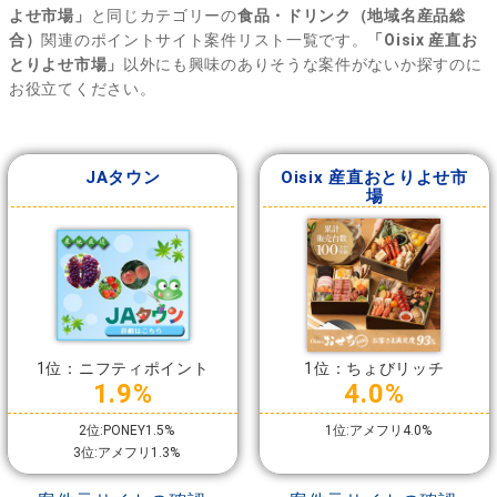
よせ市場」
と同じカテゴリーの
食品・ドリンク（地域名産品総
合）
関連のポイントサイト案件リスト一覧です。
「Oisix 産直お
とりよせ市場」
以外にも興味のありそうな案件がないか探すのに
お役立てください。
JAタウン
Oisix 産直おとりよせ市
場
1位：ニフティポイント
1位：ちょびリッチ
1.9%
4.0%
2位:PONEY1.5%
1位:アメフリ4.0%
3位:アメフリ1.3%