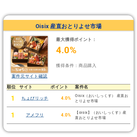
Oisix 産直おとりよせ市場
最大獲得ポイント：
4.0%
獲得条件：商品購入
案件元サイト確認
順位
サイト
ポイント
案件名
Oisix（おいしっくす） 産直お
1
ちょびリッチ
4.0%
とりよせ市場
【oisix】（おいしっくす）産
1
アメフリ
4.0%
直おとりよせ市場