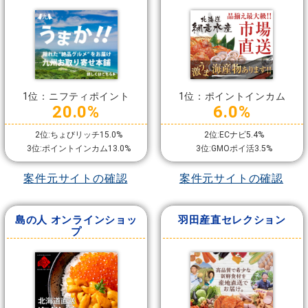
1位：ニフティポイント
1位：ポイントインカム
20.0%
6.0%
2位:ちょびリッチ15.0%
2位:ECナビ5.4%
3位:ポイントインカム13.0%
3位:GMOポイ活3.5%
案件元サイトの確認
案件元サイトの確認
島の人 オンラインショッ
羽田産直セレクション
プ