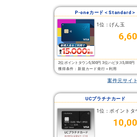
P-oneカード＜Standard＞
1位：げん玉
6,6
2位:ポイントタウン5,500円
3位:ハピタス5,000円
獲得条件：新規カード発行＋利用
案件元サイ
UCプラチナカード
1位：ポイントタ
10,0