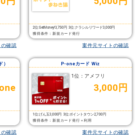
00円
5,000円
2位:GetMoney!3,750円
3位:クラシルリワード3,000円
獲得条件：新規カード発行
トの確認
案件元サイトの確認
ド）
P-oneカード Wiz
1位：アメフリ
one
3,000円
1位:げん玉3,000円
3位:ポイントタウン2,700円
獲得条件：新規カード発行＋利用
トの確認
案件元サイトの確認