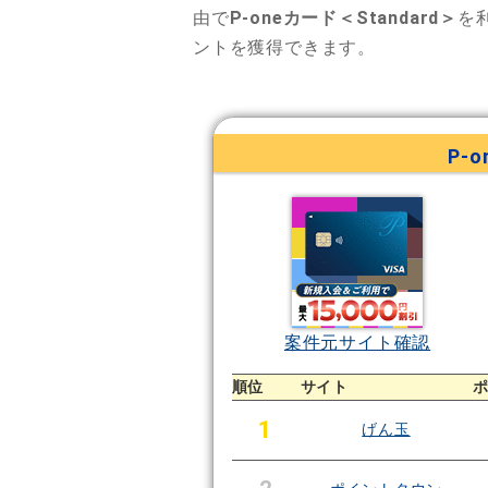
由で
P-oneカード＜Standard＞
を
ントを獲得できます。
P-
案件元サイト確認
順位
サイト
1
げん玉