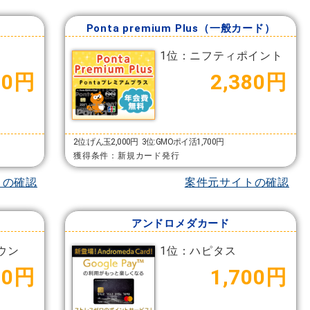
Ponta premium Plus（一般カード）
1位：ニフティポイント
00円
2,380円
2位:げん玉2,000円
3位:GMOポイ活1,700円
獲得条件：新規カード発行
トの確認
案件元サイトの確認
アンドロメダカード
ウン
1位：ハピタス
00円
1,700円