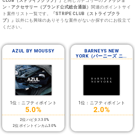
CLUB（ストライプクラブ）」
と同じカテゴリーの
ファッショ
ン・アクセサリー（ブランド公式総合通販）
関連のポイントサイ
ト案件リスト一覧です。
「STRIPE CLUB（ストライプクラ
ブ）」
以外にも興味のありそうな案件がないか探すのにお役立て
ください。
AZUL BY MOUSSY
BARNEYS NEW
YORK（バーニーズ ニュ
ーヨーク）
1位：ニフティポイント
1位：ニフティポイント
5.0%
2.0%
2位:ハピタス3.0%
2位:ポイントインカム3.0%