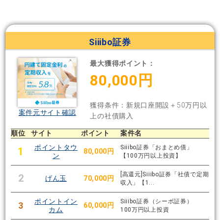
Siiibo証券
最大獲得ポイント：
80,000円
獲得条件：新規口座開設＋50万円以
案件元サイト確認
上の社債購入
順位
サイト
ポイント
案件名
ポイントタウ
Siiibo証券「おまとめ債」
1
80,000円
ン
【100万円以上投資】
[高還元]Siiibo証券「社債で定期
2
げん玉
70,000円
収入」【1...
ポイントイン
Siiibo証券（シーボ証券）
3
60,000円
カム
100万円以上投資