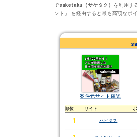
で
saketaku（サケタク）
を利用す
ント」
を経由すると最も高額なポ
s
案件元サイト確認
順位
サイト
1
ハピタス