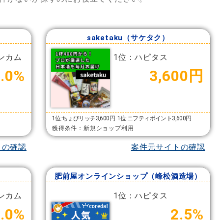
saketaku（サケタク）
ンカム
1位：ハピタス
8.0%
3,600円
1位:ちょびリッチ3,600円
1位:ニフティポイント3,600円
獲得条件：新規ショップ利用
トの確認
案件元サイトの確認
肥前屋オンラインショップ（峰松酒造場）
ンカム
1位：ハピタス
2.0%
2.5%