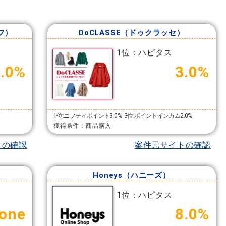
ルフ）
DoCLASSE（ドゥクラッセ）
1位：ハピタス
4.0%
3.0%
1位:ニフティポイント3.0%
3位:ポイントインカム2.0%
獲得条件：商品購入
トの確認
案件元サイトの確認
Honeys（ハニーズ）
1位：ハピタス
one
8.0%