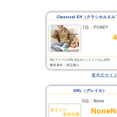
Classical Elf（クラシカルエ
1位：PONEY
2位:アメフリ3.5%
3位:ポイントインカム3.0%
獲得条件：商品購入
案件元サイ
GRL（グレイル）
0位：None
NoneN