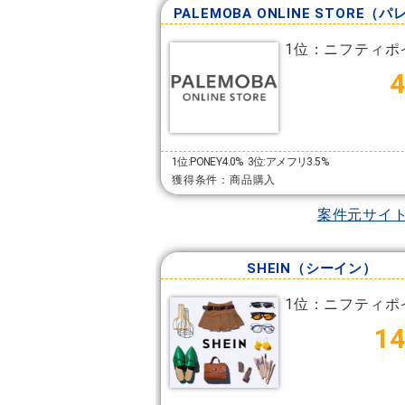
PALEMOBA ONLINE STORE（
1位：ニフティポ
1位:PONEY4.0%
3位:アメフリ3.5%
獲得条件：商品購入
案件元サイ
SHEIN（シーイン）
1位：ニフティポ
14