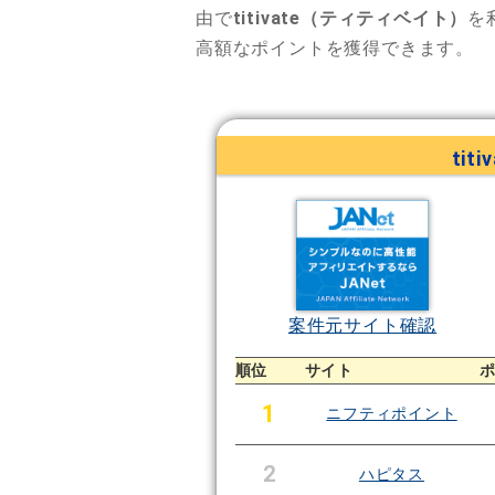
由で
titivate（ティティベイト）
を
高額なポイントを獲得できます。
ti
案件元サイト確認
順位
サイト
1
ニフティポイント
2
ハピタス