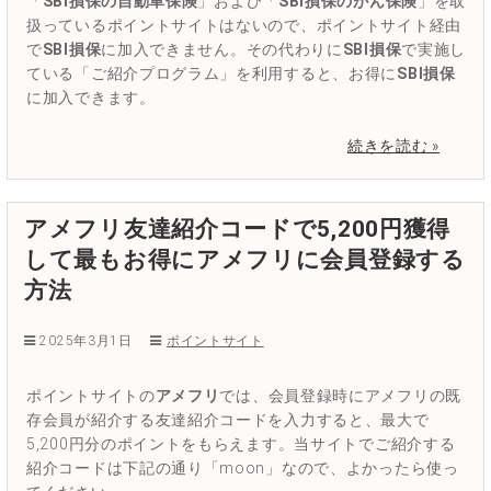
「
SBI損保の自動車保険
」および「
SBI損保のがん保険
」を取
扱っているポイントサイトはないので、ポイントサイト経由
で
SBI損保
に加入できません。その代わりに
SBI損保
で実施し
ている「ご紹介プログラム」を利用すると、お得に
SBI損保
に加入できます。
続きを読む »
アメフリ友達紹介コードで5,200円獲得
して最もお得にアメフリに会員登録する
方法
2025年3月1日
ポイントサイト
ポイントサイトの
アメフリ
では、会員登録時にアメフリの既
存会員が紹介する友達紹介コードを入力すると、最大で
5,200円分のポイントをもらえます。当サイトでご紹介する
紹介コードは下記の通り「moon」なので、よかったら使っ