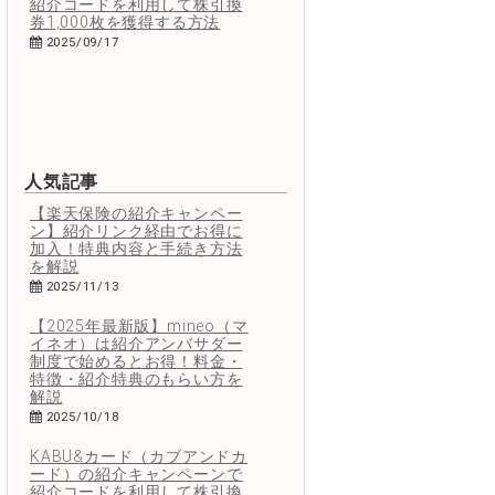
紹介コードを利用して株引換
券1,000枚を獲得する方法
2025/09/17
人気記事
【楽天保険の紹介キャンペー
ン】紹介リンク経由でお得に
加入！特典内容と手続き方法
を解説
2025/11/13
【2025年最新版】mineo（マ
イネオ）は紹介アンバサダー
制度で始めるとお得！料金・
特徴・紹介特典のもらい方を
解説
2025/10/18
KABU&カード（カブアンドカ
ード）の紹介キャンペーンで
紹介コードを利用して株引換