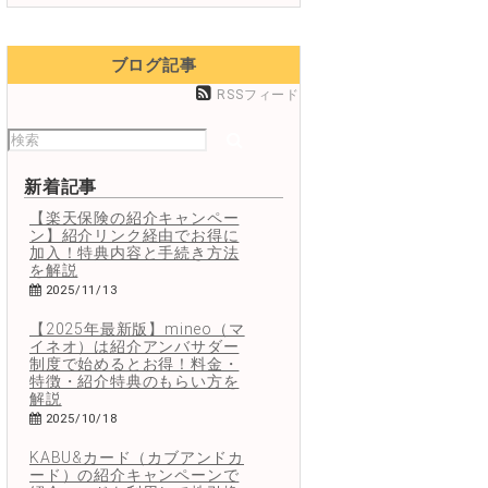
ブログ記事
RSSフィード
新着記事
【楽天保険の紹介キャンペー
ン】紹介リンク経由でお得に
加入！特典内容と手続き方法
を解説
2025/11/13
【2025年最新版】mineo（マ
イネオ）は紹介アンバサダー
制度で始めるとお得！料金・
特徴・紹介特典のもらい方を
解説
2025/10/18
KABU&カード（カブアンドカ
ード）の紹介キャンペーンで