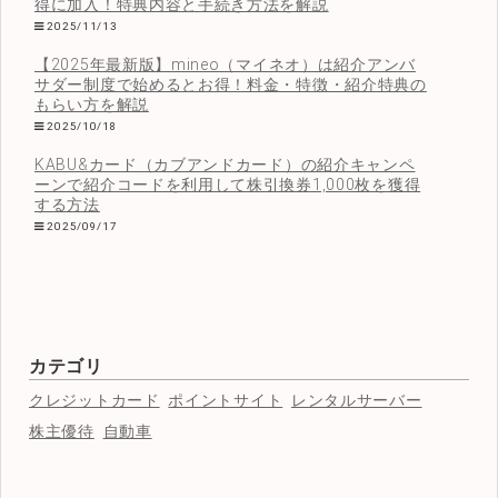
得に加入！特典内容と手続き方法を解説
2025/11/13
【2025年最新版】mineo（マイネオ）は紹介アンバ
サダー制度で始めるとお得！料金・特徴・紹介特典の
もらい方を解説
2025/10/18
KABU&カード（カブアンドカード）の紹介キャンペ
ーンで紹介コードを利用して株引換券1,000枚を獲得
する方法
2025/09/17
カテゴリ
クレジットカード
ポイントサイト
レンタルサーバー
株主優待
自動車