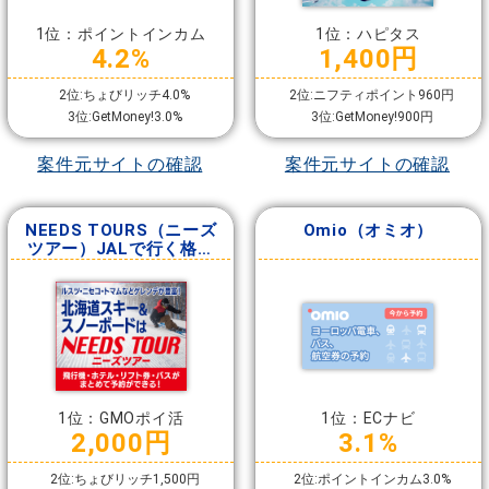
1位：ポイントインカム
1位：ハピタス
4.2%
1,400円
2位:ちょびリッチ4.0%
2位:ニフティポイント960円
3位:GetMoney!3.0%
3位:GetMoney!900円
案件元サイトの確認
案件元サイトの確認
NEEDS TOURS（ニーズ
Omio（オミオ）
ツアー）JALで行く格安
国内旅行
1位：GMOポイ活
1位：ECナビ
2,000円
3.1%
2位:ちょびリッチ1,500円
2位:ポイントインカム3.0%