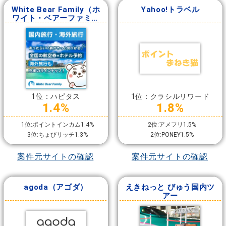
White Bear Family（ホ
Yahoo!トラベル
ワイト・ベアーファミリ
ー）
1位：ハピタス
1位：クラシルリワード
1.4%
1.8%
1位:ポイントインカム1.4%
2位:アメフリ1.5%
3位:ちょびリッチ1.3%
2位:PONEY1.5%
案件元サイトの確認
案件元サイトの確認
agoda（アゴダ）
えきねっと びゅう国内ツ
アー