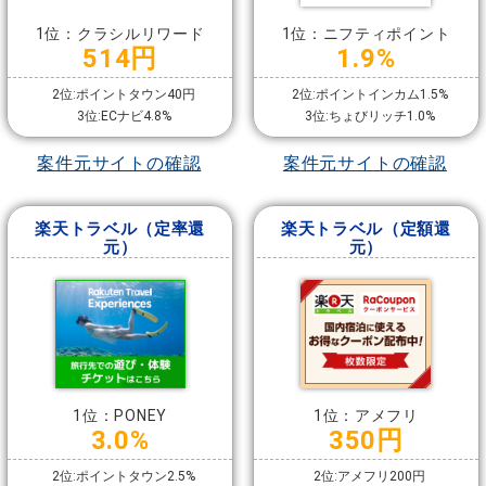
1位：クラシルリワード
1位：ニフティポイント
514円
1.9%
2位:ポイントタウン40円
2位:ポイントインカム1.5%
3位:ECナビ4.8%
3位:ちょびリッチ1.0%
案件元サイトの確認
案件元サイトの確認
楽天トラベル（定率還
楽天トラベル（定額還
元）
元）
1位：PONEY
1位：アメフリ
3.0%
350円
2位:ポイントタウン2.5%
2位:アメフリ200円