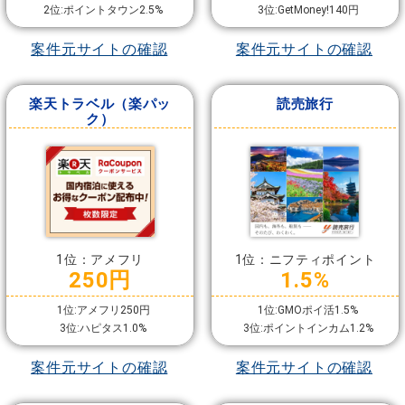
2位:ポイントタウン2.5%
3位:GetMoney!140円
案件元サイトの確認
案件元サイトの確認
楽天トラベル（楽パッ
読売旅行
ク）
1位：アメフリ
1位：ニフティポイント
250円
1.5%
1位:アメフリ250円
1位:GMOポイ活1.5%
3位:ハピタス1.0%
3位:ポイントインカム1.2%
案件元サイトの確認
案件元サイトの確認