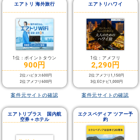
エアトリ 海外旅行
エアトリハワイ
1位：ポイントタウン
1位：アメフリ
900円
2,290円
2位:ハピタス600円
2位:アメフリ1,150円
2位:アメフリ600円
3位:ECナビ1,000円
案件元サイトの確認
案件元サイトの確認
エアトリプラス 国内航
エクスペディア ツアー予
空券＋ホテル
約