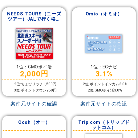
NEEDS TOURS（ニーズ
Omio（オミオ）
ツアー）JALで行く格安
国内旅行
1位：GMOポイ活
1位：ECナビ
2,000円
3.1%
2位:ちょびリッチ1,500円
2位:ポイントインカム3.0%
3位:ポイントタウン950円
2位:GMOポイ活3.0%
案件元サイトの確認
案件元サイトの確認
Oooh（オー）
Trip.com（トリップド
ットコム）