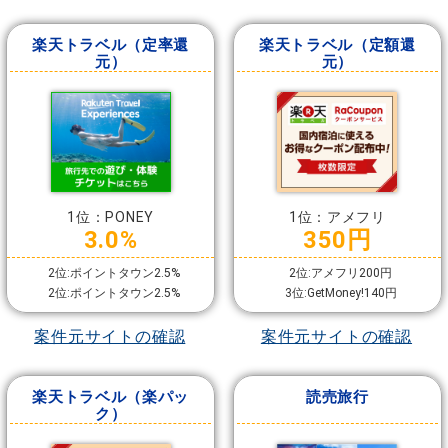
楽天トラベル（定率還
楽天トラベル（定額還
元）
元）
1位：PONEY
1位：アメフリ
3.0%
350円
2位:ポイントタウン2.5%
2位:アメフリ200円
2位:ポイントタウン2.5%
3位:GetMoney!140円
案件元サイトの確認
案件元サイトの確認
楽天トラベル（楽パッ
読売旅行
ク）