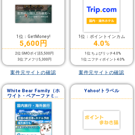
1位：GetMoney!
1位：ポイントインカム
5,600円
4.0%
2位:GMOポイ活5,500円
1位:ちょびリッチ4.0%
3位:アメフリ5,300円
1位:ニフティポイント4.0%
案件元サイトの確認
案件元サイトの確認
White Bear Family（ホ
Yahoo!トラベル
ワイト・ベアーファミリ
ー）