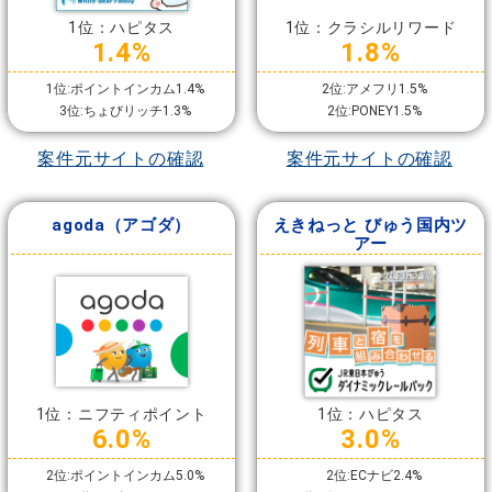
1位：ハピタス
1位：クラシルリワード
1.4%
1.8%
1位:ポイントインカム1.4%
2位:アメフリ1.5%
3位:ちょびリッチ1.3%
2位:PONEY1.5%
案件元サイトの確認
案件元サイトの確認
agoda（アゴダ）
えきねっと びゅう国内ツ
アー
1位：ニフティポイント
1位：ハピタス
6.0%
3.0%
2位:ポイントインカム5.0%
2位:ECナビ2.4%