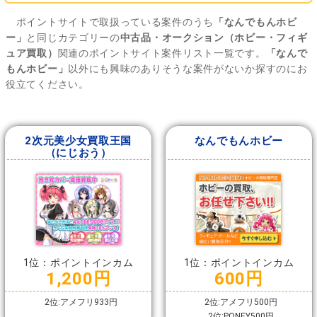
ポイントサイトで取扱っている案件のうち
「なんでもんホビ
ー」
と同じカテゴリーの
中古品・オークション（ホビー・フィギ
ュア買取）
関連のポイントサイト案件リスト一覧です。
「なんで
もんホビー」
以外にも興味のありそうな案件がないか探すのにお
役立てください。
2次元美少女買取王国
なんでもんホビー
（にじおう）
1位：ポイントインカム
1位：ポイントインカム
1,200円
600円
2位:アメフリ933円
2位:アメフリ500円
2位:PONEY500円