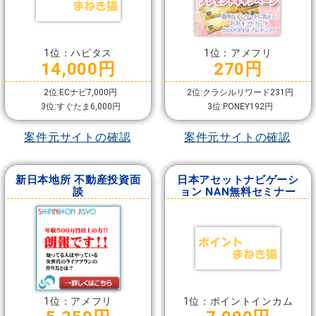
1位：ハピタス
1位：アメフリ
14,000円
270円
2位:ECナビ7,000円
2位:クラシルリワード231円
3位:すぐたま6,000円
3位:PONEY192円
案件元サイトの確認
案件元サイトの確認
新日本地所 不動産投資面
日本アセットナビゲーシ
談
ョン NAN無料セミナー
1位：アメフリ
1位：ポイントインカム