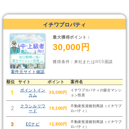
イチワプロパティ
最大獲得ポイント：
30,000円
獲得条件：来社またはWEB面談
案件元サイト確認
順位
サイト
ポイント
案件名
ポイントイン
イチワプロパティの築古マンシ
1
30,000円
カム
ョン投資
クラシルリワ
不動産投資個別商談（イチワプ
2
19,200円
ード
ロパティ）
不動産投資個別商談（イチワプ
3
ECナビ
12,800円
ロパティ）