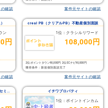
トの確認
案件元サイトの確認
ム）
creal PB（クリアルPB）不動産個別面談
ウン
1位：クラシルリワード
00円
108,000円
2位:ポイントタウン90,000円
2位:ECナビ90,000円
獲得条件：新規個別面談完了
トの確認
案件元サイトの確認
vertex（ベルテックス）不動産投資セミナー
イチワプロパティ
1位：ポイントインカム