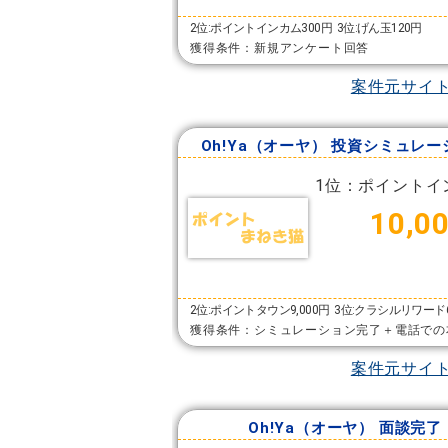
2位:ポイントインカム300円
3位:げん玉120円
獲得条件：新規アンケート回答
案件元サイ
Oh!Ya（オーヤ） 投資シミュレ
1位：ポイントイ
10,0
2位:ポイントタウン9,000円
3位:クラシルリワード6
獲得条件：シミュレーション完了＋電話での
案件元サイ
Oh!Ya（オーヤ） 面談完了