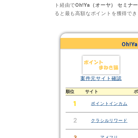
ト経由で
Oh!Ya（オーヤ） セミナ
ると最も高額なポイントを獲得でき
Oh!
案件元サイト確認
順位
サイト
1
ポイントインカム
2
クラシルリワード
3
アメフリ