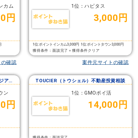
ンカム
1位：ハピタス
00円
3,000円
円
1位:ポイントインカム3,000円
1位:ポイントタウン3,000円
獲得条件：面談完了＋獲得条件クリア
トの確認
案件元サイトの確認
Style Asian Investor（スタイルアジアンインベスター）
TOUCIER（トウシェル）不動産投資相談
ウン
1位：GMOポイ活
00円
14,000円
獲得条件：面談完了